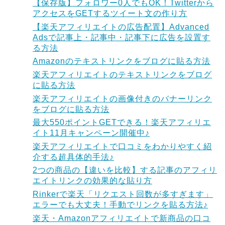
【保存版】フォロワー0人でもOK！Twitterから
アクセスをGETするツイート文の作り方
【楽天アフィリエイトの広告配置】Advanced
Adsで記事上・記事中・記事下に広告を設置す
る方法
Amazonのテキストリンクをブログに貼る方法
楽天アフィリエイトのテキストリンクをブログ
に貼る方法
楽天アフィリエイトの画像付きのバナーリンク
をブログに貼る方法
最大550ポイントGETできる！楽天アフィリエ
イト11月キャンペーン開催中♪
楽天アフィリエイトで口コミをわかりやすく紹
介する超具体的手法♪
2つの商品の【違いを比較】する記事のアフィリ
エイトリンクの効果的な貼り方
Rinkerで楽天「リクエスト回数が多すぎます」
エラーでも大丈夫！手動でリンクを貼る方法♪
楽天・Amazonアフィリエイトで新商品の口コ