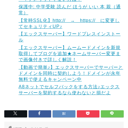
保護中: 中学受験 読んだ ほうが いい 本 親（通
常）
【常時SSL化】http:// → https:// に変更し
てセキュリティUP♪
【エックスサーバー】ワードプレスインストー
ル
【エックスサーバー】ムームードメインを新規
取得してブログを追加★ネームサーバー変更ま
で画像付きで詳しく解説！
【動画で簡単♪】エックスサーバーでサーバーと
ドメインを同時に契約しよう！ドメインが永年
無料で使えるキャンペーン中
A8ネットでセルフバックをする方法♪エックス
サーバーを契約するなら使わないと損だよ