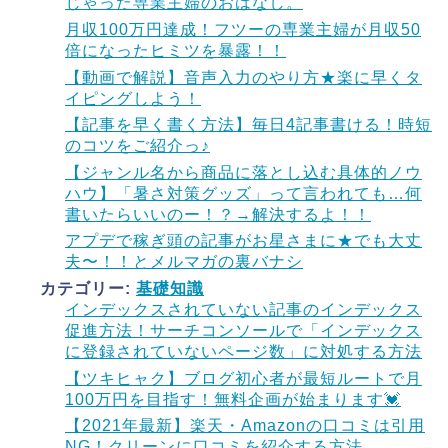
じゃった専業主婦のおはなし。
月収100万円達成！フツーの専業主婦が月収50
倍になったヒミツを暴露！！
【動画で解説】音声入力のやり方★楽に早くタ
イピングしよう！
【記事を早く書く方法】毎日4記事書ける！時短
のコツをご紹介っ♪
【ジャンル名から商品に落とし込む具体的ノウ
ハウ】「暑さ対策グッズ」って言われても…何
書いたらいいのー！？→解決するよ！！
アプデで稼ぎ頭の記事がお星さまに★でも大丈
夫〜！！とメルマガの裏バナシ
カテゴリー:
基礎知識
インデックスされていない記事のインデックス
促進方法！サーチコンソールで「インデックス
に登録されていないページ数」に対処する方法
【ツキヒャク】ブログ初心者が最短ルートで月
100万円を目指す！無料企画が始まります💓
【2021年最新】楽天・Amazonの口コミは引用
NG！クリーンに口コミを紹介する方法