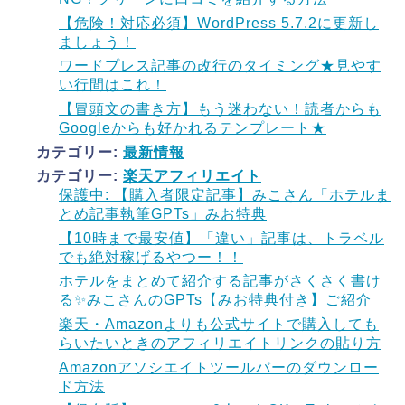
【危険！対応必須】WordPress 5.7.2に更新し
ましょう！
ワードプレス記事の改行のタイミング★見やす
い行間はこれ！
【冒頭文の書き方】もう迷わない！読者からも
Googleからも好かれるテンプレート★
カテゴリー:
最新情報
カテゴリー:
楽天アフィリエイト
保護中: 【購入者限定記事】みこさん「ホテルま
とめ記事執筆GPTs」みお特典
【10時まで最安値】「違い」記事は、トラベル
でも絶対稼げるやつー！！
ホテルをまとめて紹介する記事がさくさく書け
る✨みこさんのGPTs【みお特典付き】ご紹介
楽天・Amazonよりも公式サイトで購入しても
らいたいときのアフィリエイトリンクの貼り方
Amazonアソシエイトツールバーのダウンロー
ド方法