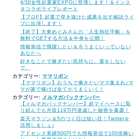
4/30女性起業家EXPOに登壇します！＆インス
タコラボライブレポート
【プロF】起業で突き抜けた成果を出す秘訣ライ
ブに出演します！
【終了】大東めぐみさんの「人生熱狂手帳」を
無料でGETする方法＆中身を公開！
情報発信で飛躍したい＆今うまくいっていない
あなたへ
好きなことで稼ぎたい気持ちに、蓋をしない
で。
カテゴリー:
ママリボン
【ママリボン】おうちで働きたいママ集まれ♪マ
マが家で稼げば全てがうまくいく！
カテゴリー:
メルマガバックナンバー
【メルマガバックナンバー】超マイペースに取
り組んでも月収119万円達成した秘密を暴露！
楽天マラソン＆5のつく日は狙い目！Twitterを
活用しましょ♪
アドセンス実績500円でも情報発信で100倍稼い