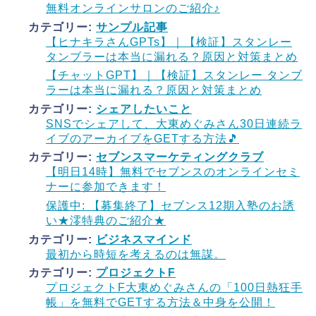
無料オンラインサロンのご紹介♪
カテゴリー:
サンプル記事
【ヒナキラさんGPTs】｜【検証】スタンレー
タンブラーは本当に漏れる？原因と対策まとめ
【チャットGPT】｜【検証】スタンレー タンブ
ラーは本当に漏れる？原因と対策まとめ
カテゴリー:
シェアしたいこと
SNSでシェアして、大東めぐみさん30日連続ラ
イブのアーカイブをGETする方法🎵
カテゴリー:
セブンスマーケティングクラブ
【明日14時】無料でセブンスのオンラインセミ
ナーに参加できます！
保護中: 【募集終了】セブンス12期入塾のお誘
い★澪特典のご紹介★
カテゴリー:
ビジネスマインド
最初から時短を考えるのは無謀。
カテゴリー:
プロジェクトF
プロジェクトF大東めぐみさんの「100日熱狂手
帳」を無料でGETする方法＆中身を公開！