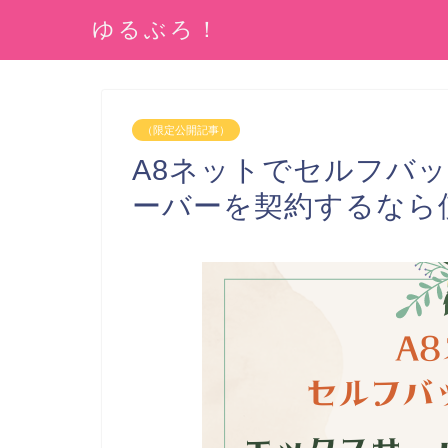
ゆるぶろ！
（限定公開記事）
A8ネットでセルフバ
ーバーを契約するなら