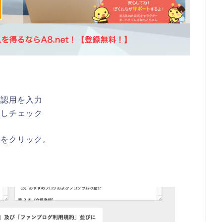
確認用を入力
認しチェック
ンをクリック。