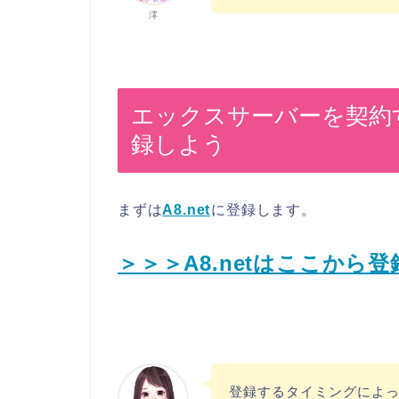
澪
エックスサーバーを契約
録しよう
まずは
A8.net
に登録します。
＞＞＞A8.netはここから
登録するタイミングによ