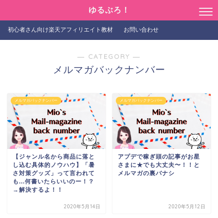
ゆるぶろ！
初心者さん向け楽天アフィリエイト教材
お問い合わせ
― CATEGORY ―
メルマガバックナンバー
メルマガバックナンバー
メルマガバックナンバー
【ジャンル名から商品に落と
アプデで稼ぎ頭の記事がお星
し込む具体的ノウハウ】「暑
さまに★でも大丈夫〜！！と
さ対策グッズ」って言われて
メルマガの裏バナシ
も...何書いたらいいのー！？
→解決するよ！！
2020年5月14日
2020年5月12日